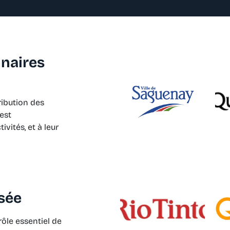
naires
ribution des
est
vités, et à leur
sée
rôle essentiel de