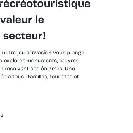
 récréotouristique
valeur le
u secteur!
on, notre jeu d’invasion vous plonge
us explorez monuments, œuvres
 en résolvant des énigmes. Une
e à tous : familles, touristes et
es.